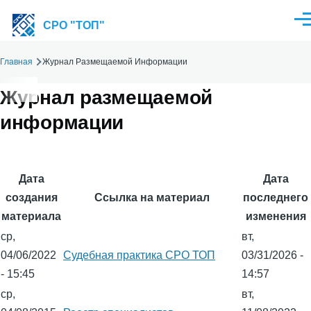
Перейти к основному содержанию
Ме
СРО "ТОП"
Главная
Журнал Размещаемой Информации
Строка
навигации
Журнал размещаемой
информации
Дата
Дата
создания
Ссылка на материал
последнего
материала
изменения
ср,
вт,
04/06/2022
Судебная практика СРО ТОП
03/31/2026 -
- 15:45
14:57
ср,
вт,