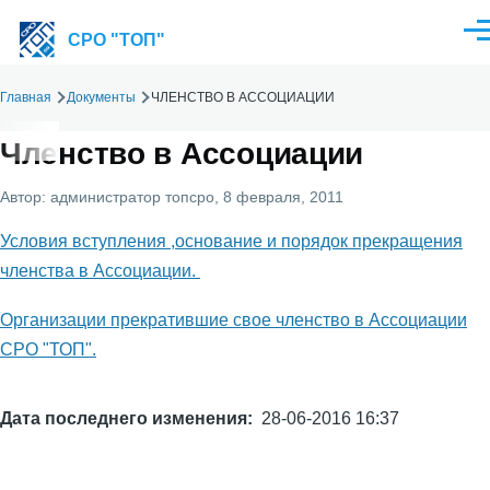
Перейти к основному содержанию
Ме
СРО "ТОП"
Главная
Документы
ЧЛЕНСТВО В АССОЦИАЦИИ
Строка
навигации
Членство в Ассоциации
Автор:
администратор топсро
, 8 февраля, 2011
Условия вступления ,основание и порядок прекращения
членства в Ассоциации.
Организации прекратившие свое членство в Ассоциации
СРО "ТОП".
Дата последнего изменения
28-06-2016 16:37