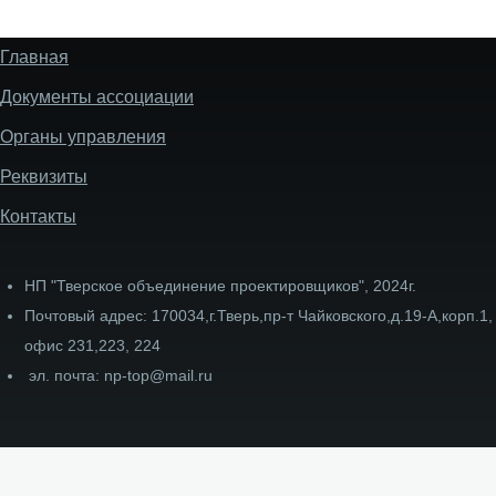
Главная
Меню
подвала
Документы ассоциации
сайта
Органы управления
Реквизиты
Контакты
НП "Тверское объединение проектировщиков", 2024г.
Почтовый адрес: 170034,г.Тверь,пр-т Чайковского,д.19-А,корп.1,
офис 231,223, 224
эл. почта: np-top@mail.ru